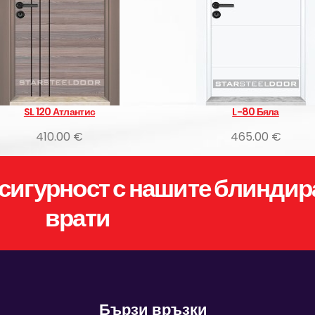
SL 120 Атлантис
L-80 Бяла
410.00 €
465.00 €
сигурност с нашите блиндир
врати
Бързи връзки