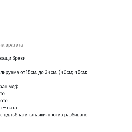
на вратата
чващи брави
улируема от 15см. до 34см. (40см; 45см;
иран мдф
то
лото
я – вата
с вдлъбнати капачки, против разбиване