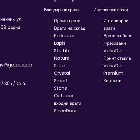
Блиндирани врати
Интериорни врати
енчик, ул.
Промо врати
Интериорни
9009 Варна
Врати на склад
врати
Parkdoor
Врати за баня
Lapis
Фрезовани
StarLife
VarioDor
Nature
Принт стъкла
ny@gmail.com
Silod
VarioDor
Crystal
Premium
Smart
Контакти
17:30ч / Съб.
Stone
Outdoor
входни врати
ShineDoor