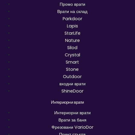
Промо врати
Врати на склад
Parkdoor
Lapis
StarLife
Nature
Silod
Crystal
Smart
Stone
Outdoor
входни врати
ShineDoor
Интериорни врати
Интериорни врати
Врати за баня
Фрезовани VarioDor
Принт стъкла