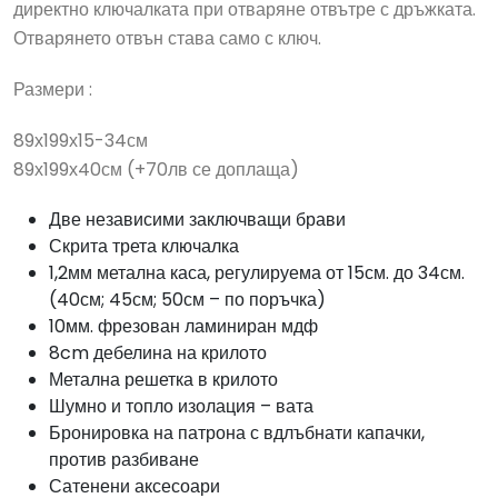
директно ключалката при отваряне отвътре с дръжката.
Отварянето отвън става само с ключ.
Размери :
89х199х15-34см
89х199х40см (+70лв се доплаща)
Две независими заключващи брави
Скрита трета ключалка
1,2мм метална каса, регулируема от 15см. до 34см.
(40см; 45см; 50см – по поръчка)
10мм. фрезован ламиниран мдф
8cm дебелина на крилото
Метална решетка в крилото
Шумно и топло изолация – вата
Бронировка на патрона с вдлъбнати капачки,
против разбиване
Сатенени аксесоари