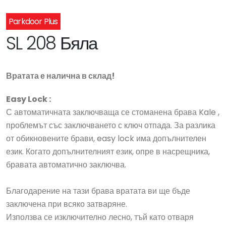
Parkdoor Plus
SL 208 Бяла
Вратата е налична в склад!
Easy Lock :
С автоматичната заключваща се стоманена брава Kale ,
проблемът със заключването с ключ отпада. За разлика
от обикновените брави, easy lock има допълнителен
език. Когато допълнителният език, опре в насрещника,
бравата автоматично заключва.
Благодарение на тази брава вратата ви ще бъде
заключена при всяко затваряне.
Използва се изключително лесно, тъй като отваря