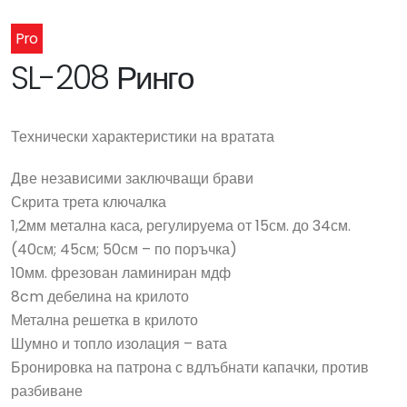
Pro
SL-208 Ринго
Технически характеристики на вратата
Две независими заключващи брави
Скрита трета ключалка
1,2мм метална каса, регулируема от 15см. до 34см.
(40см; 45см; 50см – по поръчка)
10мм. фрезован ламиниран мдф
8cm дебелина на крилото
Метална решетка в крилото
Шумно и топло изолация – вата
Бронировка на патрона с вдлъбнати капачки, против
разбиване