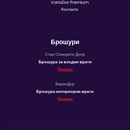
VarioDor Premium
Контакти
Брошури
Стар Секюрити Доор
Брошура за входни врати
Покажи
ВариоДор
Брошура интериорни врати
Покажи