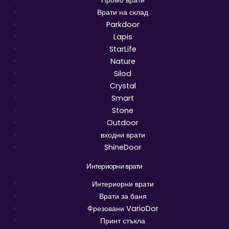
Промо врати
Врати на склад
Parkdoor
Lapis
StarLife
Nature
Silod
Crystal
Smart
Stone
Outdoor
входни врати
ShineDoor
Интериорни врати
Интериорни врати
Врати за баня
Фрезовани VarioDor
Принт стъкла