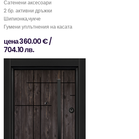
Сатенени аксесоари
2 бр. активни дръжки
Шипионка,чукче
Гумени уплътнения на касата
цена 360.00 € /
704.10 лв.