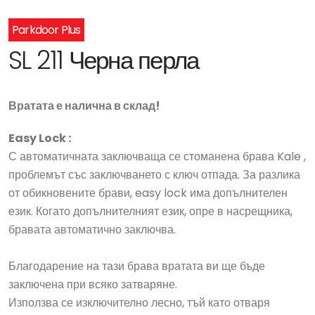
Parkdoor Plus
SL 211 Черна перла
Вратата е налична в склад!
Easy Lock :
С автоматичната заключваща се стоманена брава Kale ,
проблемът със заключването с ключ отпада. За разлика
от обикновените брави, easy lock има допълнителен
език. Когато допълнителният език, опре в насрещника,
бравата автоматично заключва.
Благодарение на тази брава вратата ви ще бъде
заключена при всяко затваряне.
Използва се изключително лесно, тъй като отваря