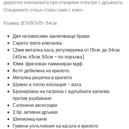
директно ключалката при отваряне отвътре с дръжката.
Отварянето отвън става само с ключ.
Размер :87x197x15-34см
Две независими заключващи брави
Скрита трета ключалка
1,2мм метална каса, регулируема от 15см. до 34см.
(40см; 45см; 50см – по поръчка)
10мм. фрезован ламиниран мдф
8cm дебелина на крилото
Метална решетка в крилото
Шумно и топло изолация – вата
Бронировка на патрона с вдлъбнати капачки,
против разбиване
Сатенени аксесоари
2 бр. активни дръжки
Шипионка,чукче
Гумени уплътнения на касата и крилото