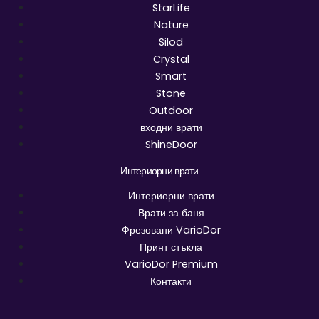
StarLife
Nature
Silod
Crystal
Smart
Stone
Outdoor
входни врати
ShineDoor
Интериорни врати
Интериорни врати
Врати за баня
Фрезовани VarioDor
Принт стъкла
VarioDor Premium
Контакти