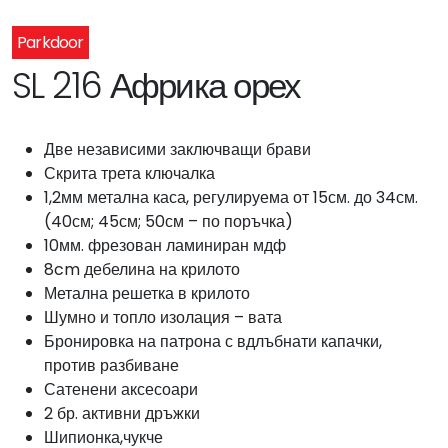
Parkdoor
SL 216 Африка орех
Две независими заключващи брави
Скрита трета ключалка
1,2мм метална каса, регулируема от 15см. до 34см.
(40см; 45см; 50см – по поръчка)
10мм. фрезован ламиниран мдф
8cm дебелина на крилото
Метална решетка в крилото
Шумно и топло изолация – вата
Бронировка на патрона с вдлъбнати капачки,
против разбиване
Сатенени аксесоари
2 бр. активни дръжки
Шипионка,чукче