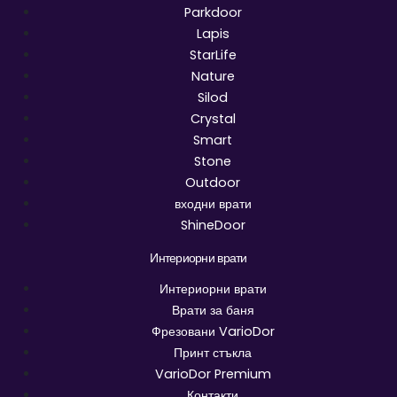
Parkdoor
Lapis
StarLife
Nature
Silod
Crystal
Smart
Stone
Outdoor
входни врати
ShineDoor
Интериорни врати
Интериорни врати
Врати за баня
Фрезовани VarioDor
Принт стъкла
VarioDor Premium
Контакти