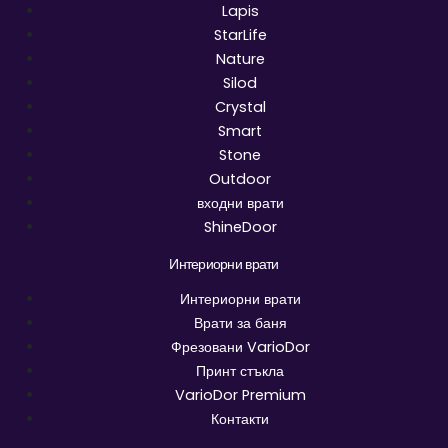
Lapis
StarLife
Nature
Silod
Crystal
Smart
Stone
Outdoor
входни врати
ShineDoor
Интериорни врати
Интериорни врати
Врати за баня
Фрезовани VarioDor
Принт стъкла
VarioDor Premium
Контакти