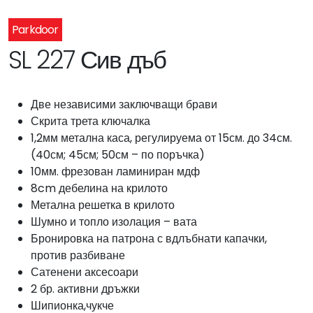
Parkdoor
SL 227 Сив дъб
Две независими заключващи брави
Скрита трета ключалка
1,2мм метална каса, регулируема от 15см. до 34см.
(40см; 45см; 50см – по поръчка)
10мм. фрезован ламиниран мдф
8cm дебелина на крилото
Метална решетка в крилото
Шумно и топло изолация – вата
Бронировка на патрона с вдлъбнати капачки,
против разбиване
Сатенени аксесоари
2 бр. активни дръжки
Шипионка,чукче