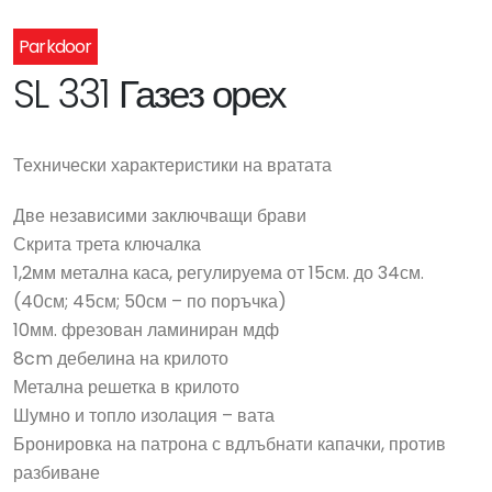
Parkdoor
SL 331 Газез орех
Технически характеристики на вратата
Две независими заключващи брави
Скрита трета ключалка
1,2мм метална каса, регулируема от 15см. до 34см.
(40см; 45см; 50см – по поръчка)
10мм. фрезован ламиниран мдф
8cm дебелина на крилото
Метална решетка в крилото
Шумно и топло изолация – вата
Бронировка на патрона с вдлъбнати капачки, против
разбиване