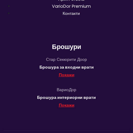
VarioDor Premium
Контакти
Брошури
Стар Секюрити Доор
Брошура за входни врати
Покажи
ВариоДор
Брошура интериорни врати
Покажи