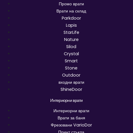
Промо врати
Врати на склад
Parkdoor
Lapis
StarLife
Nature
Silod
Crystal
Smart
Stone
Outdoor
входни врати
ShineDoor
Интериорни врати
Интериорни врати
Врати за баня
Фрезовани VarioDor
Принт стъкла