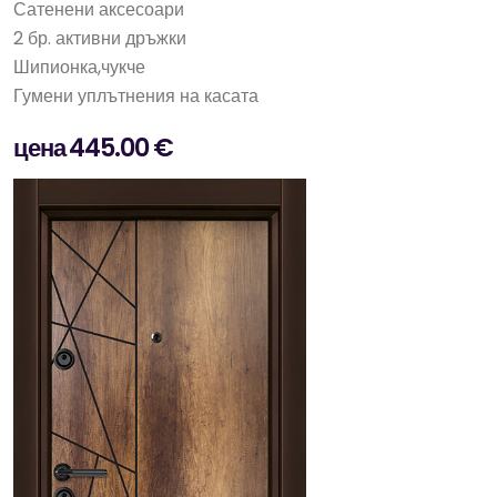
Сатенени аксесоари
2 бр. активни дръжки
Шипионка,чукче
Гумени уплътнения на касата
цена 445.00 €