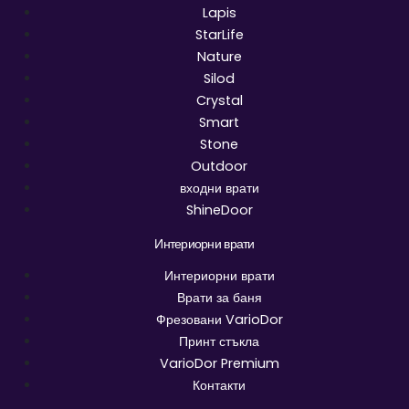
Lapis
StarLife
Nature
Silod
Crystal
Smart
Stone
Outdoor
входни врати
ShineDoor
Интериорни врати
Интериорни врати
Врати за баня
Фрезовани VarioDor
Принт стъкла
VarioDor Premium
Контакти