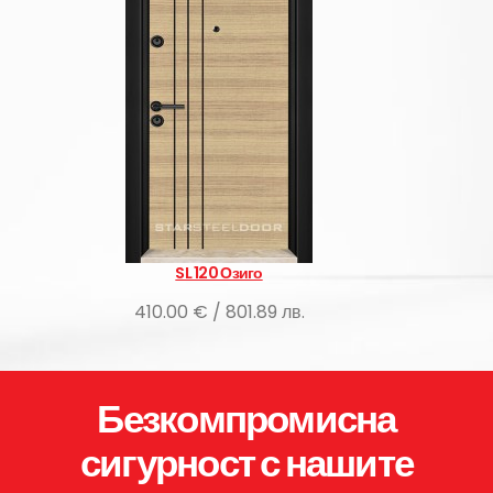
L 120 Озиго
SL 120 Атл
 € / 801.89 лв.
410.00 € / 80
Безкомпромисна
сигурност с нашите