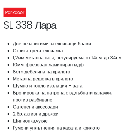
Parkdoor
SL 338 Лара
Две независими заключващи брави
Скрита трета ключалка
1,2мм метална каса, регулируема от 14см. до 34см.
10мм. фрезован ламиниран мдф
8cm дебелина на крилото
Метална решетка в крилото
Шумно и топло изолация – вата
Бронировка на патрона с вдлъбнати капачки,
против разбиване
Сатенени аксесоари
2 бр. активни дръжки
Шипионка,чукче
Гумени уплътнения на касата и крилото