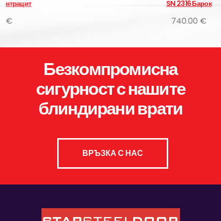
SN 2316 Барок
740.00 €
Безкомпромисна
сигурност с нашите
блиндирани врати
ВРЪЗКА С НАС