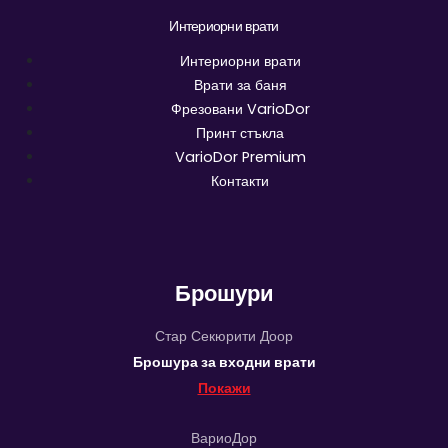
Интериорни врати
Интериорни врати
Врати за баня
Фрезовани VarioDor
Принт стъкла
VarioDor Premium
Контакти
Брошури
Стар Секюрити Доор
Брошура за входни врати
Покажи
ВариоДор