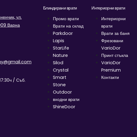
Блиндирани врати
Интериорни врати
енчик, ул.
Промо врати
Интериорни
9009 Варна
Врати на склад
врати
Parkdoor
Врати за баня
Lapis
Фрезовани
StarLife
VarioDor
Nature
Принт стъкла
ny@gmail.com
Silod
VarioDor
Crystal
Premium
Smart
Контакти
17:30ч / Съб.
Stone
Outdoor
входни врати
ShineDoor