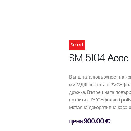
Smart
SM 5104 Асос
Външната повърхност на кри
мм МДФ покрита с PVC-фол
дръжка. Вътрешната повърх
покрита с PVC-фолио (poli
Метална декоративна каса о
цена 900.00 €