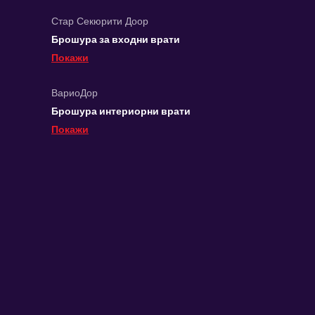
Стар Секюрити Доор
Брошура за входни врати
Покажи
ВариоДор
Брошура интериорни врати
Покажи