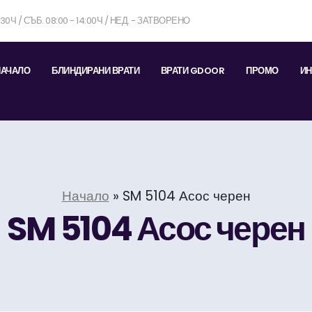
7:30Ч / СЪБ. 08:00 - 14:00Ч / НЕД. - ЗАТВОРЕНО
НАЧАЛО
БЛИНДИРАНИ ВРАТИ
ВРАТИ GDOOR
ПРОМО
ИН
Начало
»
SM 5104 Асос черен
SM 5104 Асос черен