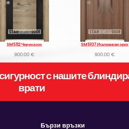
SM 5112 Черен асос
SM 5107 Италиански орех
900.00 €
900.00 €
сигурност с нашите блиндир
врати
Бързи връзки