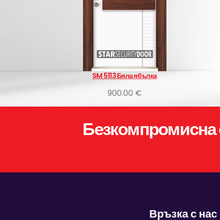
рален орех
SM 5113 Бяла ябълка
 €
900.00 €
Безкомпромисна 
Връзка с нас