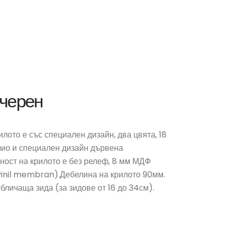
 черен
лото е със специален дизайн, два цвята, 18
ио и специален дизайн дървена
ност на крилото е без релеф, 8 мм МДФ
vinil membran).Дебелина на крилото 90мм.
бличаща зида (за зидове от 16 до 34см).