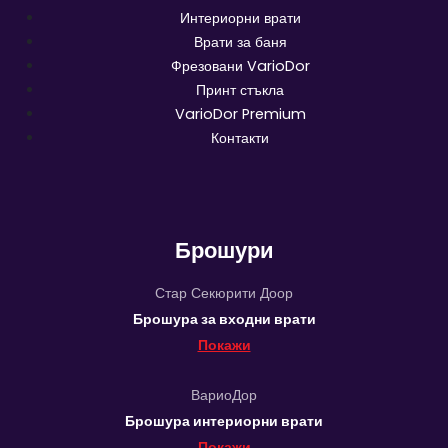
Интериорни врати
Врати за баня
Фрезовани VarioDor
Принт стъкла
VarioDor Premium
Контакти
Брошури
Стар Секюрити Доор
Брошура за входни врати
Покажи
ВариоДор
Брошура интериорни врати
Покажи