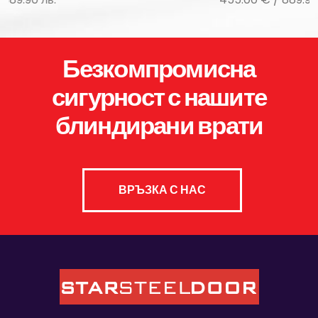
Безкомпромисна
сигурност с нашите
блиндирани врати
ВРЪЗКА С НАС