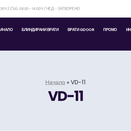
7:30Ч / СЪБ. 08:00 - 14:00Ч / НЕД. - ЗАТВОРЕНО
НАЧАЛО
БЛИНДИРАНИ ВРАТИ
ВРАТИ GDOOR
ПРОМО
ИН
Начало
»
VD-11
VD-11