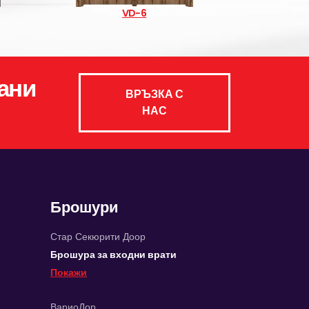
VD-6
ани
ВРЪЗКА С
НАС
Брошури
Стар Секюрити Доор
Брошура за входни врати
Покажи
ВариоДор