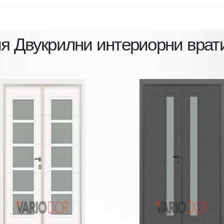
ия
Двукрилни интериорни врат