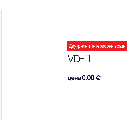
Двукрилни интериорни врати
VD-11
цена 0.00 €