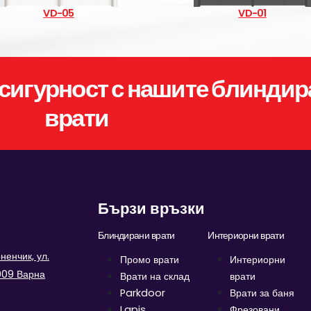
VD-05
VD-01
сигурност с нашите блиндир
врати
Бързи връзки
Блиндирани врати
Интериорни врати
енчик, ул.
Промо врати
Интериорни
9009 Варна
Врати на склад
врати
Parkdoor
Врати за баня
Lapis
Фрезовани