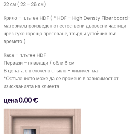
22 см ( 22 – 28 см)
Крило – плътен HDF ( * HDF – High Densty Fiberboard-
материал,произведен от естествени дървесни частици
чрез сухо горещо пресоване, твърд и устойчив във
времето )
Каса – плътен HDF
Первази – плаващи / обли 8 см
В цената е включено стъкло – химичен мат
*Остълението може да се променя в зависимост от
изискванията на клиента
цена 0.00 €