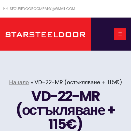
SECUREDOORCOMPANY@GMAIL.COM
Начало
»
VD-22-MR (остъкляване + 115€)
VD-22-MR
(остъкляване +
115€)