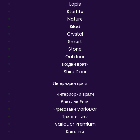
Lapis
StarLife
Nature
Silod
Crystal
Smart
Stone
Outdoor
входни врати
ShineDoor
Интериорни врати
Интериорни врати
Врати за баня
Фрезовани VarioDor
Принт стъкла
VarioDor Premium
Контакти