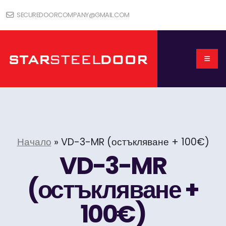
SECUREDOORCOMPANY@GMAIL.COM
Начало
»
VD-3-MR (остъкляване + 100€)
VD-3-MR
(остъкляване +
100€)