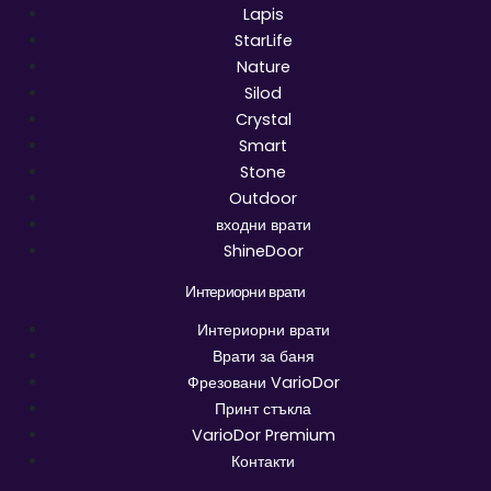
Lapis
StarLife
Nature
Silod
Crystal
Smart
Stone
Outdoor
входни врати
ShineDoor
Интериорни врати
Интериорни врати
Врати за баня
Фрезовани VarioDor
Принт стъкла
VarioDor Premium
Контакти