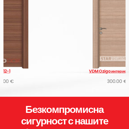
VDM Ozigo интериорни врати
300.00 €
Безкомпромисна
сигурност с нашите