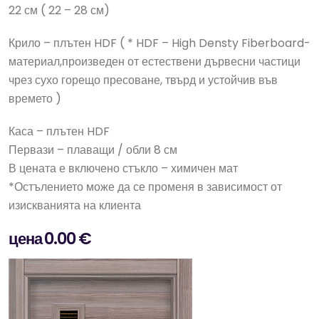
22 см ( 22 – 28 см)
Крило – плътен HDF ( * HDF – High Densty Fiberboard-
материал,произведен от естествени дървесни частици
чрез сухо горещо пресоване, твърд и устойчив във
времето )
Каса – плътен HDF
Первази – плаващи / обли 8 см
В цената е включено стъкло – химичен мат
*Остълението може да се променя в зависимост от
изискванията на клиента
цена 0.00 €