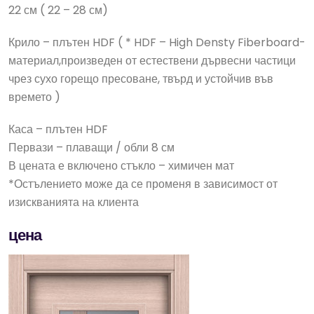
22 см ( 22 – 28 см)
Крило – плътен HDF ( * HDF – High Densty Fiberboard-
материал,произведен от естествени дървесни частици
чрез сухо горещо пресоване, твърд и устойчив във
времето )
Каса – плътен HDF
Первази – плаващи / обли 8 см
В цената е включено стъкло – химичен мат
*Остълението може да се променя в зависимост от
изискванията на клиента
цена