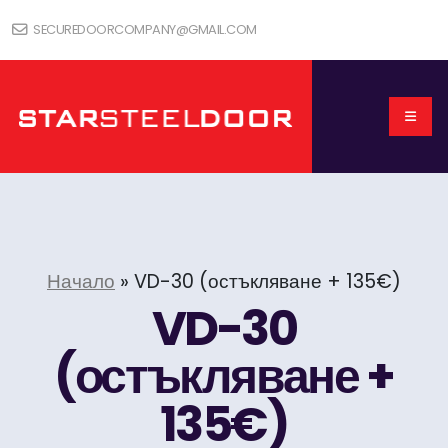
SECUREDOORCOMPANY@GMAIL.COM
Начало
»
VD-30 (остъкляване + 135€)
VD-30
(остъкляване +
135€)