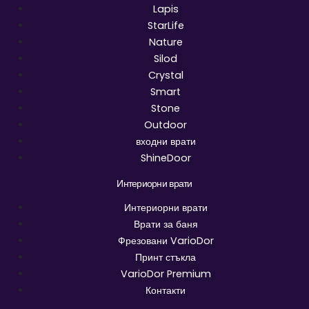
Lapis
StarLife
Nature
Silod
Crystal
Smart
Stone
Outdoor
входни врати
ShineDoor
Интериорни врати
Интериорни врати
Врати за баня
Фрезовани VarioDor
Принт стъкла
VarioDor Premium
Контакти