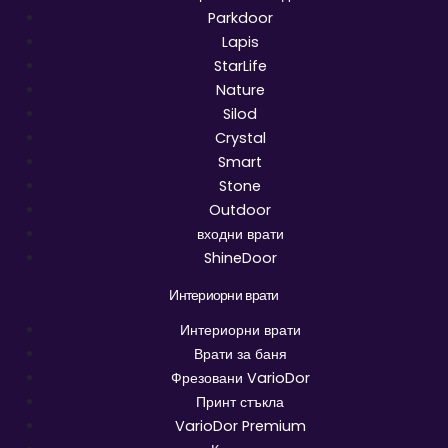
Parkdoor
Lapis
StarLife
Nature
Silod
Crystal
Smart
Stone
Outdoor
входни врати
ShineDoor
Интериорни врати
Интериорни врати
Врати за баня
Фрезовани VarioDor
Принт стъкла
VarioDor Premium