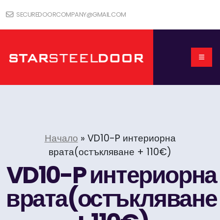
SECUREDOORCOMPANY@GMAIL.COM
Начало
»
VD10-P интериорна
врата(остъкляване + 110€)
VD10-P интериорна
врата(остъкляване