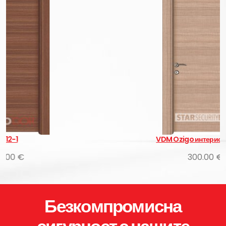
VDM Ozigo интериорни врати
300.00 €
Безкомпромисна