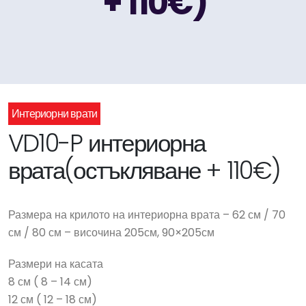
+ 110€)
Интериорни врати
VD10-P интериорна
врата(остъкляване + 110€)
Размера на крилото на интериорна врата – 62 см / 70
см / 80 см – височина 205см, 90×205см
Размери на касата
8 см ( 8 – 14 см)
12 см ( 12 – 18 см)