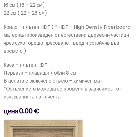
16 см ( 16 – 22 см)
22 см ( 22 – 28 см)
Крило – плътен HDF ( * HDF – High Densty Fiberboard-
материал,произведен от естествени дървесни частици
чрез сухо горещо пресоване, твърд и устойчив във
времето )
Каса – плътен HDF
Первази – плаващи / обли 8 см
В цената е включено стъкло – химичен мат
*Остълението може да се променя в зависимост от
изискванията на клиента
цена 0.00 €