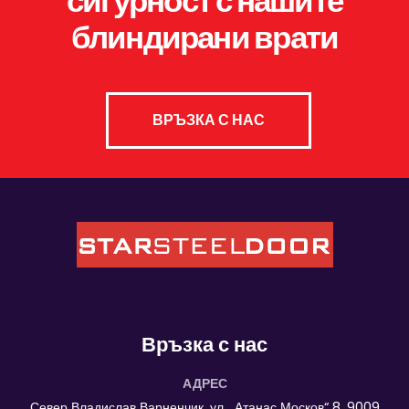
сигурност с нашите
блиндирани врати
ВРЪЗКА С НАС
Връзка с нас
АДРЕС
Север Владислав Варненчик, ул. „Атанас Москов“ 8, 9009