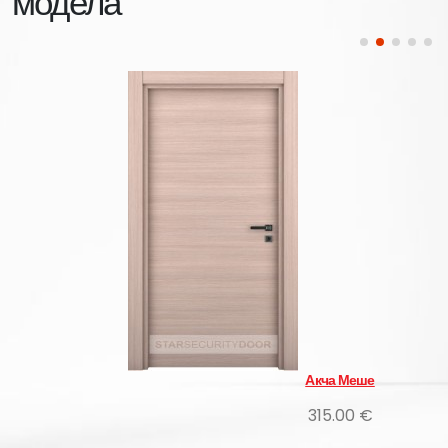
модела
Акча Меше
315.00 €