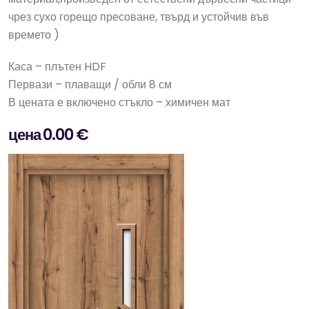
чрез сухо горещо пресоване, твърд и устойчив във
времето )
Каса – плътен HDF
Первази – плаващи / обли 8 см
В цената е включено стъкло – химичен мат
цена 0.00 €