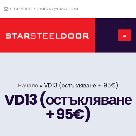
SECUREDOORCOMPANY@GMAIL.COM
Начало
»
VD13 (остъкляване + 95€)
VD13 (остъкляване
+ 95€)