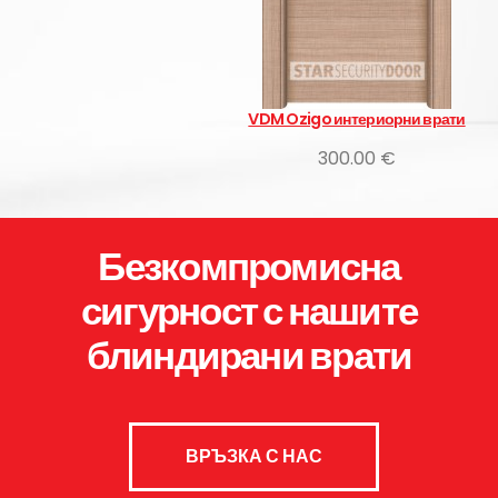
VDM Ozigo интериорни врати
300.00 €
Безкомпромисна
сигурност с нашите
блиндирани врати
ВРЪЗКА С НАС