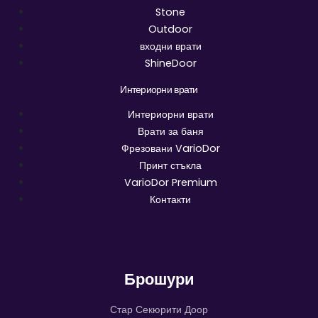
Stone
Outdoor
входни врати
ShineDoor
Интериорни врати
Интериорни врати
Врати за баня
Фрезовани VarioDor
Принт стъкла
VarioDor Premium
Контакти
Брошури
Стар Секюрити Доор