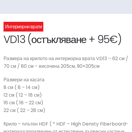
Интериорни врати
VD13 (остъкляване + 95€)
Размера на крилото на интериорна врата VD13 – 62 см /
70 см / 80 см – височина 205см, 90×205см
Размери на касата
8 см ( 8 – 14 см)
12 см ( 12 – 18 см)
16 см ( 16 – 22 см)
22 см ( 22 – 28 см)
Крило – плътен HDF ( * HDF – High Densty Fiberboard-
материал,произведен от естествени дървесни частици