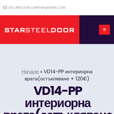
SECUREDOORCOMPANY@GMAIL.COM
Начало
»
VD14-PP интериорна
врата(остъкляване + 120€)
VD14-PP
интериорна