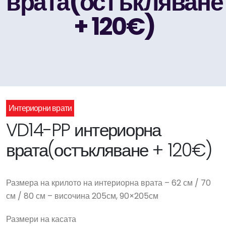
врата(остъкляване
+ 120€)
Интериорни врати
VD14-PP интериорна
врата(остъкляване + 120€)
Размера на крилото на интериорна врата – 62 см / 70
см / 80 см – височина 205см, 90×205см
Размери на касата