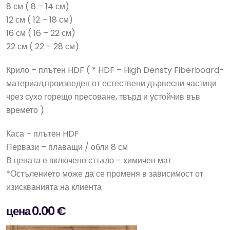
8 см ( 8 – 14 см)
12 см ( 12 – 18 см)
16 см ( 16 – 22 см)
22 см ( 22 – 28 см)
Крило – плътен HDF ( * HDF – High Densty Fiberboard-
материал,произведен от естествени дървесни частици
чрез сухо горещо пресоване, твърд и устойчив във
времето )
Каса – плътен HDF
Первази – плаващи / обли 8 см
В цената е включено стъкло – химичен мат
*Остълението може да се променя в зависимост от
изискванията на клиента
цена 0.00 €