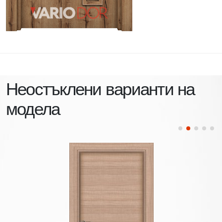
Неостъклени варианти на
модела