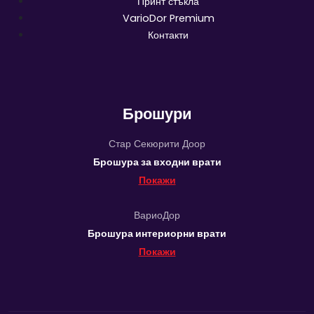
Принт стъкла
VarioDor Premium
Контакти
Брошури
Стар Секюрити Доор
Брошура за входни врати
Покажи
ВариоДор
Брошура интериорни врати
Покажи