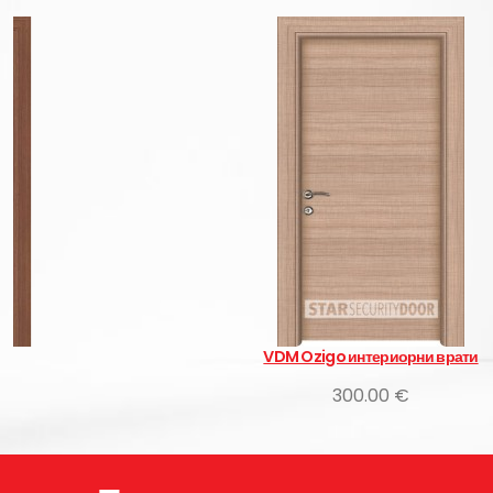
VDM Ozigo интериорни врати
300.00 €