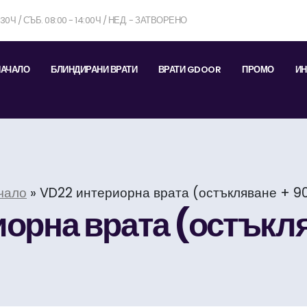
7:30Ч / СЪБ. 08:00 - 14:00Ч / НЕД. - ЗАТВОРЕНО
НАЧАЛО
БЛИНДИРАНИ ВРАТИ
ВРАТИ GDOOR
ПРОМО
ИН
чало
»
VD22 интериорна врата (остъкляване + 9
орна врата (остъкл