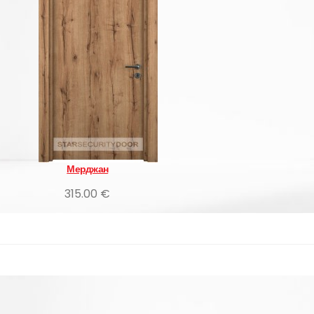
VDM Hint Mese
интериорни врати
300.00 €