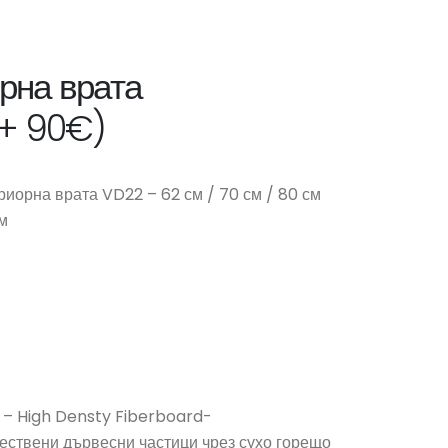
рна врата
 + 90€)
риорна врата VD22 – 62 см / 70 см / 80 см
м
 – High Densty Fiberboard-
ествени дървесни частици чрез сухо горещо