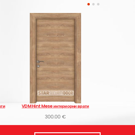
ериорни врати
Лара
 €
315.00 €