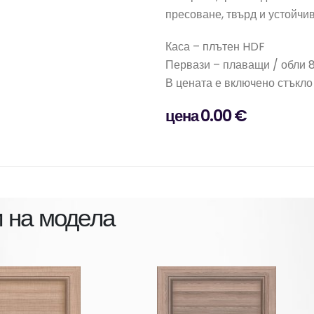
пресоване, твърд и устойчи
Каса – плътен HDF
Первази – плаващи / обли 
В цената е включено стъкло
цена 0.00 €
 на модела