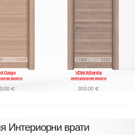
VDM Atlantis
Мерджан
интериорни врати
315.00 €
300.00 €
ия
Интериорни врати