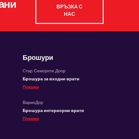
ани
ВРЪЗКА С
НАС
Брошури
Стар Секюрити Доор
Брошура за входни врати
Покажи
ВариоДор
Брошура интериорни врати
Покажи