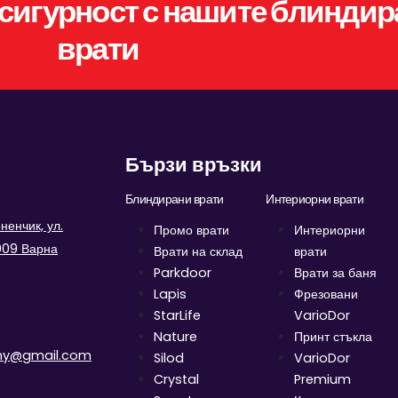
сигурност с нашите блиндир
врати
Бързи връзки
Блиндирани врати
Интериорни врати
енчик, ул.
Промо врати
Интериорни
9009 Варна
Врати на склад
врати
Parkdoor
Врати за баня
Lapis
Фрезовани
StarLife
VarioDor
Nature
Принт стъкла
ny@gmail.com
Silod
VarioDor
Crystal
Premium