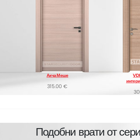
ше
VDM Ozigo
интериорни врати
 €
300.00 €
Подобни врати от сер