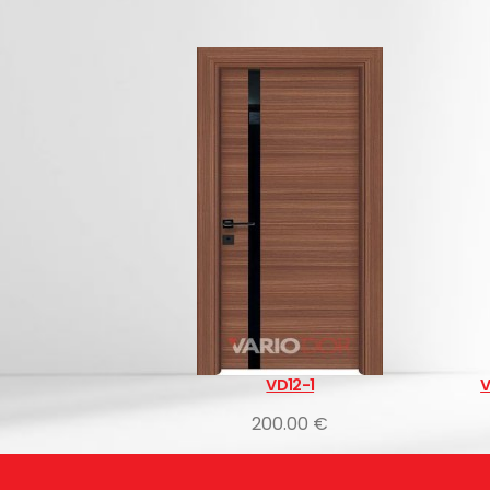
VD12-1
VDM Ozigo интериорни врати
200.00 €
300.00 €