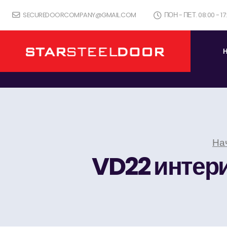
SECUREDOORCOMPANY@GMAIL.COM
ПОН - ПЕТ. 08:00 - 1
На
VD22 интери