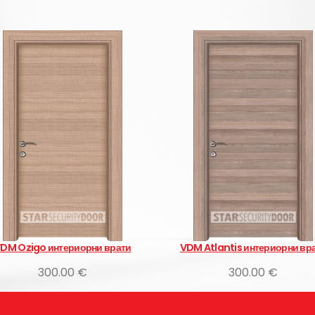
VDM Atlantis интериорни врати
VDM Hint Mese инт
300.00 €
300.00