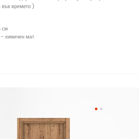
в във времето )
8 см
 – химичен мат