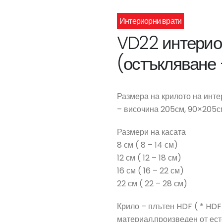
Интериорни врати
VD22 интерио
(остъкляване
Размера на крилото на инте
– височина 205см, 90×205с
Размери на касата
8 см ( 8 – 14 см)
12 см ( 12 – 18 см)
16 см ( 16 – 22 см)
22 см ( 22 – 28 см)
Крило – плътен HDF ( * HDF
материал,произведен от ест