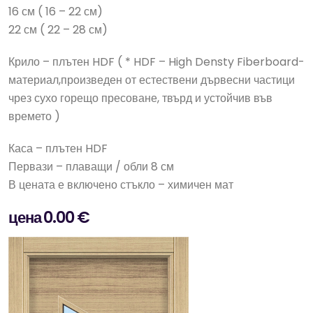
16 см ( 16 – 22 см)
22 см ( 22 – 28 см)
Крило – плътен HDF ( * HDF – High Densty Fiberboard-
материал,произведен от естествени дървесни частици
чрез сухо горещо пресоване, твърд и устойчив във
времето )
Каса – плътен HDF
Первази – плаващи / обли 8 см
В цената е включено стъкло – химичен мат
цена 0.00 €