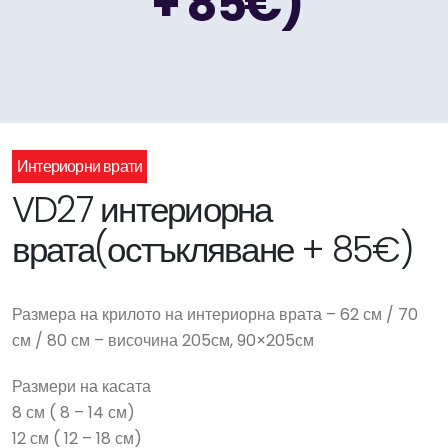
+ 85€)
Интериорни врати
VD27 интериорна
врата(остъкляване + 85€)
Размера на крилото на интериорна врата – 62 см / 70
см / 80 см – височина 205см, 90×205см
Размери на касата
8 см ( 8 – 14 см)
12 см ( 12 – 18 см)