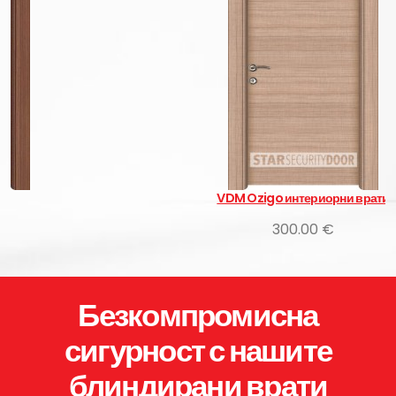
VDM Ozigo интериорни врати
300.00 €
Безкомпромисна
сигурност с нашите
блиндирани врати