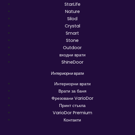
StarLife
Nature
Silod
Crystal
Smart
Stone
Outdoor
входни врати
ShineDoor
Интериорни врати
Интериорни врати
Врати за баня
Фрезовани VarioDor
Принт стъкла
VarioDor Premium
Контакти