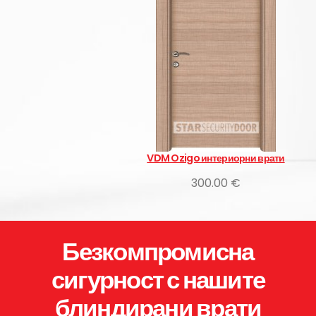
VDM Ozigo интериорни врати
300.00 €
Безкомпромисна
сигурност с нашите
блиндирани врати