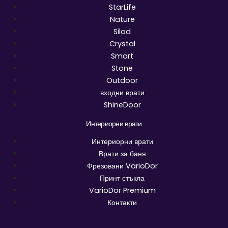
StarLife
Nature
Silod
Crystal
Smart
Stone
Outdoor
входни врати
ShineDoor
Интериорни врати
Интериорни врати
Врати за баня
Фрезовани VarioDor
Принт стъкла
VarioDor Premium
Контакти