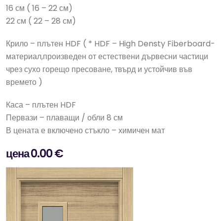
16 см ( 16 – 22 см)
22 см ( 22 – 28 см)
Крило – плътен HDF ( * HDF – High Densty Fiberboard-
материал,произведен от естествени дървесни частици
чрез сухо горещо пресоване, твърд и устойчив във
времето )
Каса – плътен HDF
Первази – плаващи / обли 8 см
В цената е включено стъкло – химичен мат
цена 0.00 €