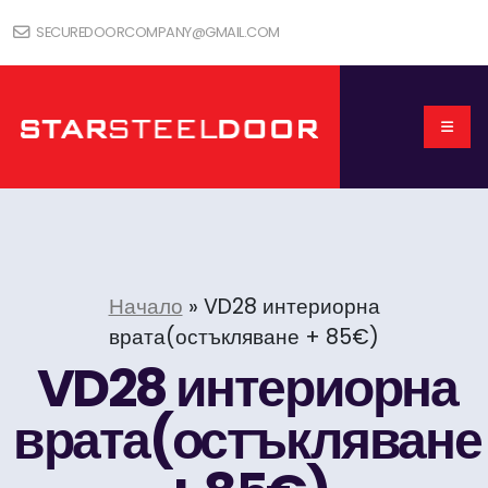
SECUREDOORCOMPANY@GMAIL.COM
Начало
»
VD28 интериорна
врата(остъкляване + 85€)
VD28 интериорна
врата(остъкляване