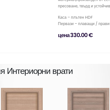
пресоване, твърд и устойчи
Каса – плътен HDF
Первази – плаващи / прави
цена 330.00 €
ия
Интериорни врати