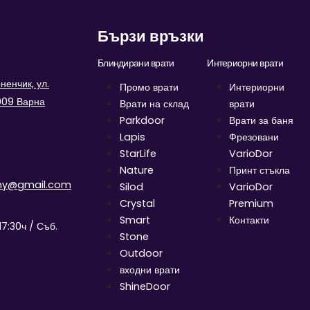
Бързи връзки
Блиндирани врати
Интериорни врати
енчик, ул.
Промо врати
Интериорни
9009 Варна
Врати на склад
врати
Parkdoor
Врати за баня
Lapis
Фрезовани
StarLife
VarioDor
Nature
Принт стъкла
ny@gmail.com
Silod
VarioDor
Crystal
Premium
Smart
Контакти
17:30ч / Съб.
Stone
Outdoor
входни врати
ShineDoor