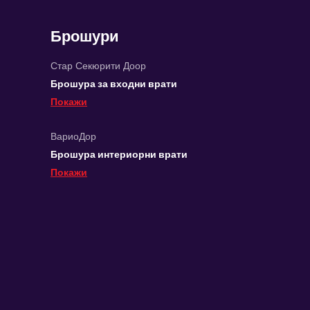
Брошури
Стар Секюрити Доор
Брошура за входни врати
Покажи
ВариоДор
Брошура интериорни врати
Покажи