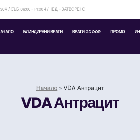
7:30Ч / СЪБ. 08:00 - 14:00Ч / НЕД. - ЗАТВОРЕНО
НАЧАЛО
БЛИНДИРАНИ ВРАТИ
ВРАТИ GDOOR
ПРОМО
ИН
Начало
»
VDA Антрацит
VDA Антрацит