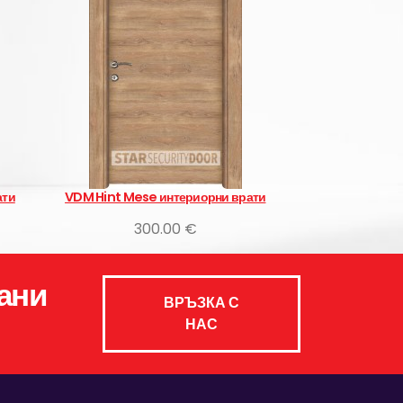
 Mese интериорни врати
Лара
300.00 €
315.00 €
ани
ВРЪЗКА С
НАС