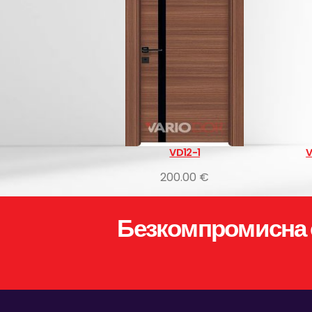
VD12-1
VDM Ozigo интериор
200.00 €
300.00 €
Безкомпромисна 