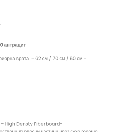
0 антрацит
риорна врата – 62 см / 70 см / 80 см –
 – High Densty Fiberboard-
ествени дървесни частици чрез сухо горещо