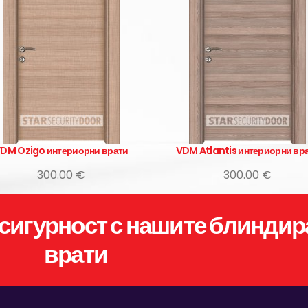
ни врати
VDM Atlantis интериорни врати
VDM Hint
300.00 €
сигурност с нашите блиндир
врати