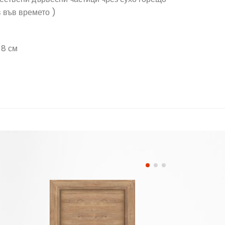
в във времето )
 8 см