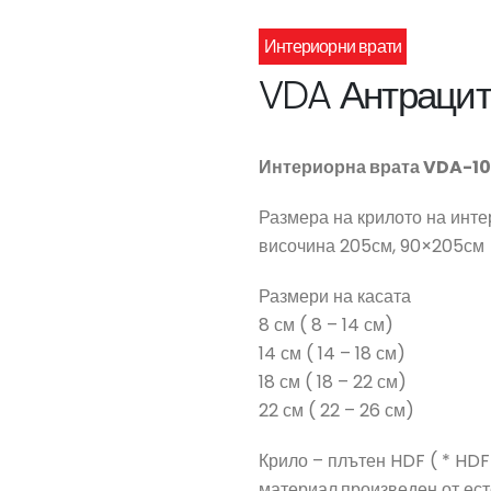
Интериорни врати
VDA Антрацит
Интериорна врата VDA-10
Размера на крилото на инте
височина 205см, 90×205см
Размери на касата
8 см ( 8 – 14 см)
14 см ( 14 – 18 см)
18 см ( 18 – 22 см)
22 см ( 22 – 26 см)
Крило – плътен HDF ( * HDF
материал,произведен от ест