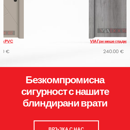
VIA Гри меше гладко PVC
240.00 €
Безкомпромисна
сигурност с нашите
блиндирани врати
ВРЪЗКА С НАС