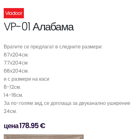
Viadoor
VP-01 Алабама
Вратите се предлагат в следните размери:
87х204см.
77х204см
68х204см.
и с размери на каси
8-12см.
14-18см.
За по-голям зид, се доплаща за двуканално уширение
24см.
цена 178.95 €