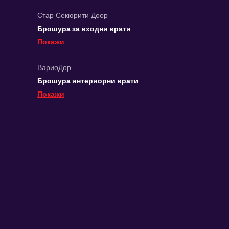
Стар Секюрити Доор
Брошура за входни врати
Покажи
ВариоДор
Брошура интериорни врати
Покажи