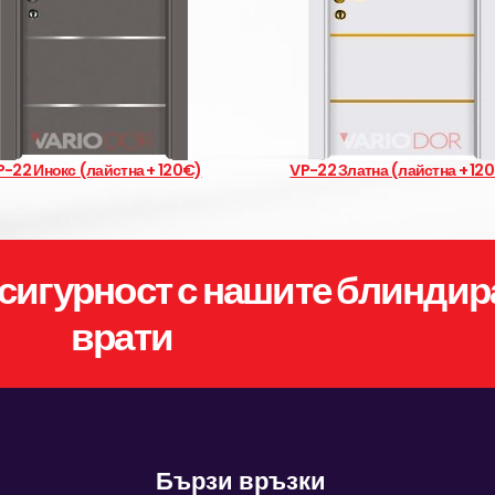
P-22 Инокс (лайстна + 120€)
VP-22 Златна (лайстна + 12
сигурност с нашите блиндир
врати
Бързи връзки