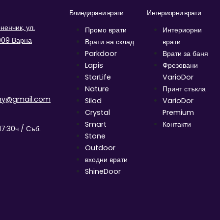
Блиндирани врати
Интериорни врати
енчик, ул.
Промо врати
Интериорни
9009 Варна
Врати на склад
врати
Parkdoor
Врати за баня
Lapis
Фрезовани
StarLife
VarioDor
Nature
Принт стъкла
ny@gmail.com
Silod
VarioDor
Crystal
Premium
Smart
Контакти
17:30ч / Съб.
Stone
Outdoor
входни врати
ShineDoor