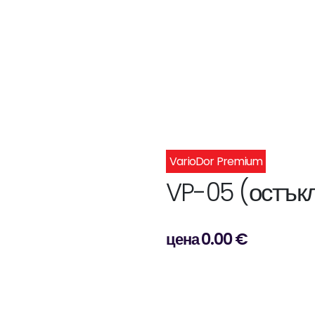
VarioDor Premium
VP-05 (остък
цена 0.00 €