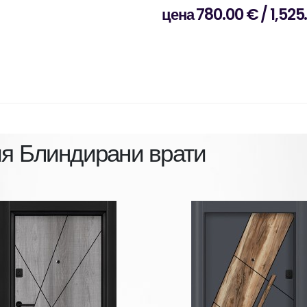
цена 780.00 € / 1,525
ия
Блиндирани врати