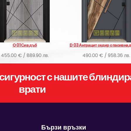
O 01 Сив дъб
D 03 Антрацит седир с пасивна 
455.00 € / 889.90 лв.
490.00 € / 958.36 лв.
сигурност с нашите блиндир
врати
Бързи връзки