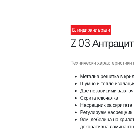
Блиндирани врати
Z 03 Антрацит
Технически характеристики
Метална решетка в кри
Шумно и топло изолаци
Две независими заклю
Скрита ключалка
Насрещник за скритата
Регулируем насрещник
9см. дебелина на крило
декоративна ламинантн