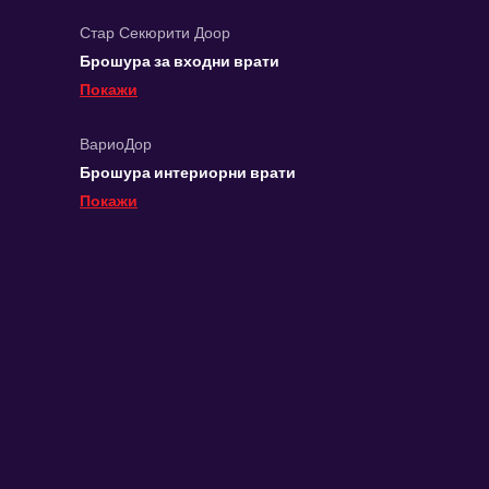
Стар Секюрити Доор
Брошура за входни врати
Покажи
ВариоДор
Брошура интериорни врати
Покажи