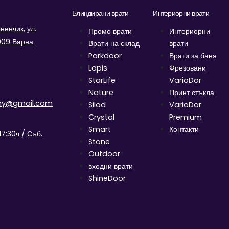
Блиндирани врати
Интериорни врати
енчик, ул.
Промо врати
Интериорни
9009 Варна
Врати на склад
врати
Parkdoor
Врати за баня
Lapis
Фрезовани
StarLife
VarioDor
Nature
Принт стъкла
ny@gmail.com
Silod
VarioDor
Crystal
Premium
Smart
Контакти
17:30ч / Съб.
Stone
Outdoor
входни врати
ShineDoor