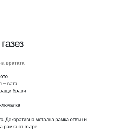
 газез
 на
вратата
лото
я – вата
чващи брави
 ключалка
то. Декоративна метална рамка отвън и
а рамка от вътре