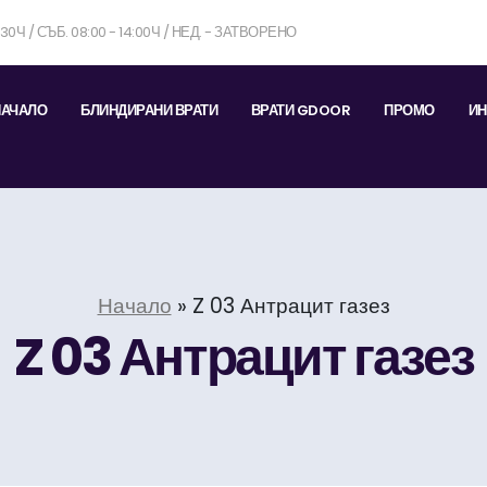
7:30Ч / СЪБ. 08:00 - 14:00Ч / НЕД. - ЗАТВОРЕНО
НАЧАЛО
БЛИНДИРАНИ ВРАТИ
ВРАТИ GDOOR
ПРОМО
ИН
Начало
»
Z 03 Антрацит газез
Z 03 Антрацит газез