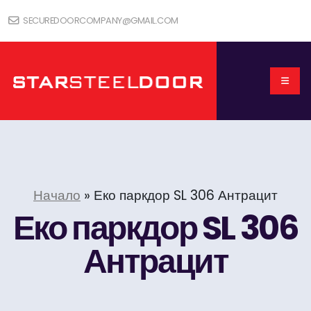
SECUREDOORCOMPANY@GMAIL.COM
Начало
»
Еко паркдор SL 306 Антрацит
Еко паркдор SL 306
Антрацит