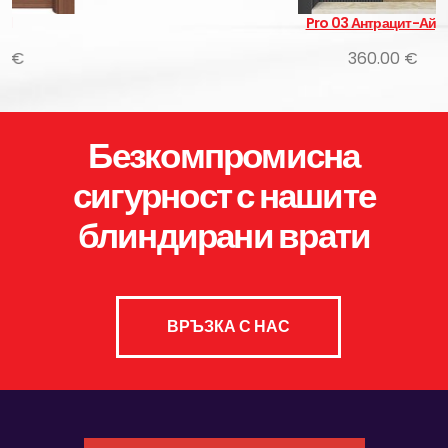
Pro 03 Антрацит-Айдер
360.00 €
Безкомпромисна
сигурност с нашите
блиндирани врати
ВРЪЗКА С НАС