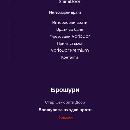
ShineDoor
Интериорни врати
Интериорни врати
Врати за баня
Фрезовани VarioDor
Принт стъкла
VarioDor Premium
Контакти
Брошури
Стар Секюрити Доор
Брошура за входни врати
Покажи