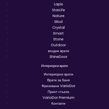
Lapis
StarLife
Nature
Silod
Crystal
Smart
Stone
Outdoor
входни врати
ShineDoor
Интериорни врати
Интериорни врати
Врати за баня
Фрезовани VarioDor
Принт стъкла
VarioDor Premium
Контакти