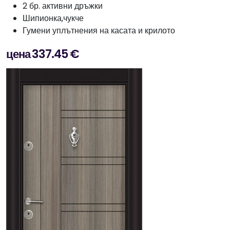
2 бр. активни дръжки
Шипионка,чукче
Гумени уплътнения на касата и крилото
цена 337.45 €