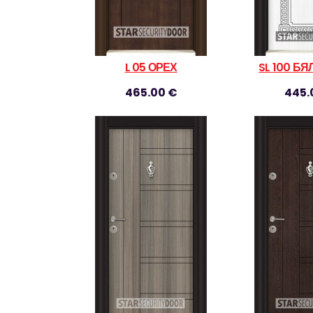
L 05 ОРЕХ
SL 100 Б
465.00 €
445.