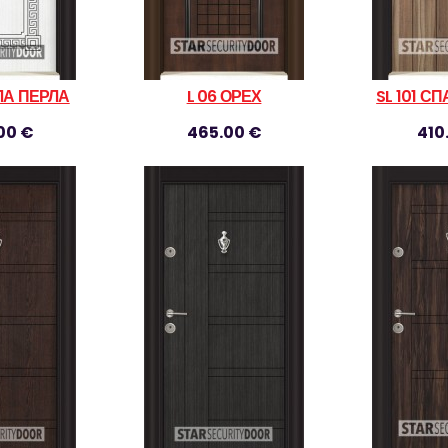
ЯЛА ПЕРЛА
L 06 ОРЕХ
SL 101 С
00 €
465.00 €
410